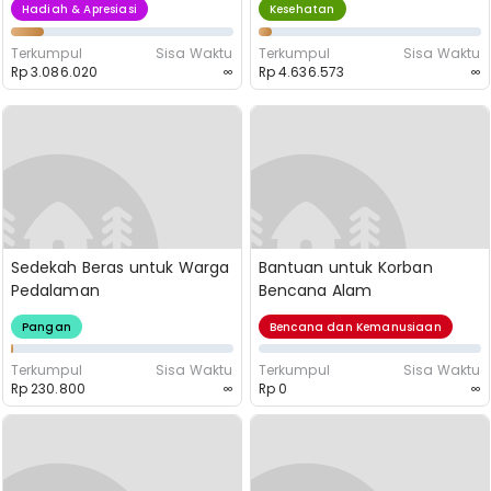
Hadiah & Apresiasi
Kesehatan
Terkumpul
Sisa Waktu
Terkumpul
Sisa Waktu
Rp 3.086.020
∞
Rp 4.636.573
∞
Sedekah Beras untuk Warga
Bantuan untuk Korban
Pedalaman
Bencana Alam
Pangan
Bencana dan Kemanusiaan
Terkumpul
Sisa Waktu
Terkumpul
Sisa Waktu
Rp 230.800
∞
Rp 0
∞