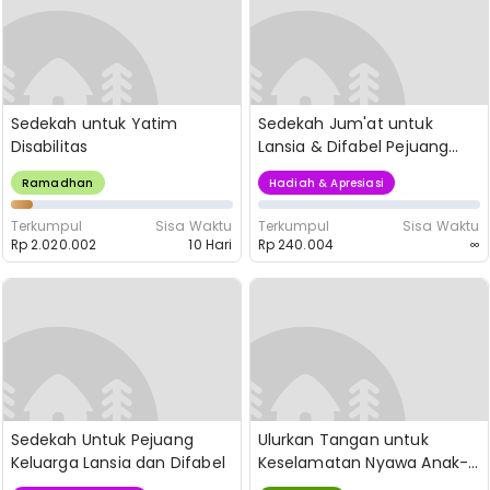
Sedekah untuk Yatim
Sedekah Jum'at untuk
Disabilitas
Lansia & Difabel Pejuang
Keluarga
Ramadhan
Hadiah & Apresiasi
Terkumpul
Sisa Waktu
Terkumpul
Sisa Waktu
Rp 2.020.002
10 Hari
Rp 240.004
∞
Sedekah Untuk Pejuang
Ulurkan Tangan untuk
Keluarga Lansia dan Difabel
Keselamatan Nyawa Anak-
Anak Pengidap Hidrosefalus