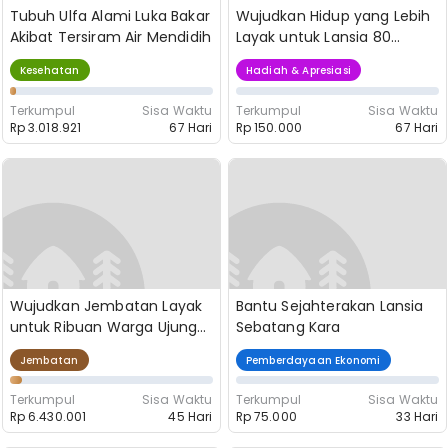
Tubuh Ulfa Alami Luka Bakar
Wujudkan Hidup yang Lebih
Akibat Tersiram Air Mendidih
Layak untuk Lansia 80
Tahun
Kesehatan
Hadiah & Apresiasi
Terkumpul
Sisa Waktu
Terkumpul
Sisa Waktu
Rp 3.018.921
67 Hari
Rp 150.000
67 Hari
Wujudkan Jembatan Layak
Bantu Sejahterakan Lansia
untuk Ribuan Warga Ujung
Sebatang Kara
Karang!
Jembatan
Pemberdayaan Ekonomi
Terkumpul
Sisa Waktu
Terkumpul
Sisa Waktu
Rp 6.430.001
45 Hari
Rp 75.000
33 Hari