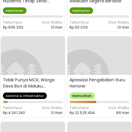
Huzaima Tetap Setia
Awaludin Segera Berobat
Merawat Sang Suami
Kesehatan
Kesehatan
Terkumpul
Sisa Waktu
Terkumpul
Sisa Waktu
Rp 605.003
10 Hari
Rp 50.000
10 Hari
Tidak Punya MCK, Warga
Apresiasi Pengabdian Guru
Desa Bori di Maluku
Honorer
Terpaksa Mandi dan Buang
Sarana & Infrastruktur
Ramadhan
Air di Sungai
Terkumpul
Sisa Waktu
Terkumpul
Sisa Waktu
Rp 4.241.240
31 Hari
Rp 22.525.494
86 Hari