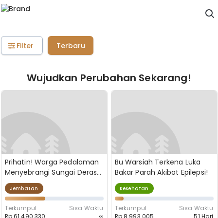
Filter
Terbaru
Wujudkan Perubahan Sekarang!
Prihatin! Warga Pedalaman
Bu Warsiah Terkena Luka
Menyebrangi Sungai Deras
Bakar Parah Akibat Epilepsi!
Tanpa Jembatan
Jembatan
Kesehatan
Terkumpul
Sisa Waktu
Terkumpul
Sisa Waktu
Rp 61.490.330
∞
Rp 8.993.005
51 Hari